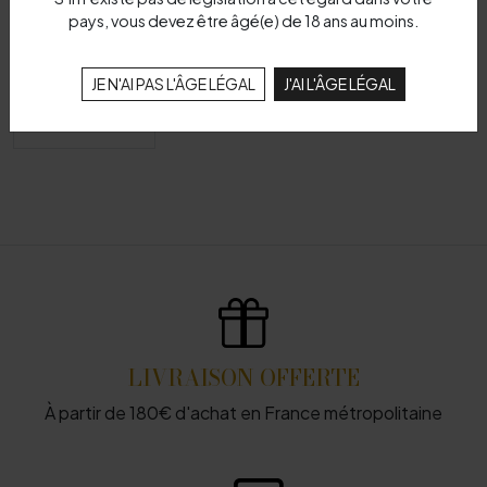
pays, vous devez être âgé(e) de 18 ans au moins.
JE N'AI PAS L'ÂGE LÉGAL
J'AI L'ÂGE LÉGAL
LIVRAISON OFFERTE
À partir de 180€ d'achat en France métropolitaine