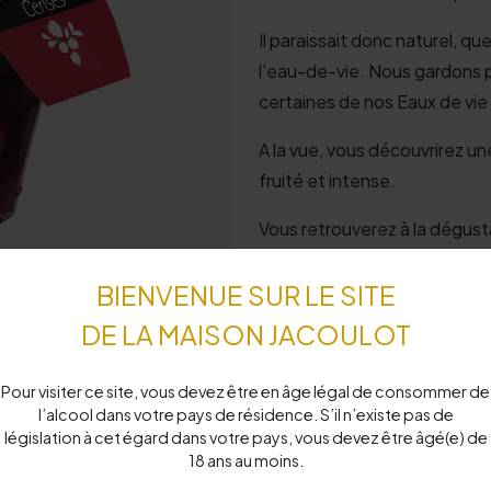
Il paraissait donc naturel, q
l'eau-de-vie. Nous gardons 
certaines de nos Eaux de vie
A la vue, vous découvrirez u
fruité et intense.
Vous retrouverez à la dégusta
BIENVENUE SUR LE SITE
Dégustation
DE LA MAISON JACOULOT
Apéritif : Cerise à l'eau-de-v
Pour visiter ce site, vous devez être en âge légal de consommer de
Crémant de Bourgogne,
l’alcool dans votre pays de résidence. S’il n’existe pas de
législation à cet égard dans votre pays, vous devez être âgé(e) de
Dessert : charlotte chocolat
18 ans au moins.