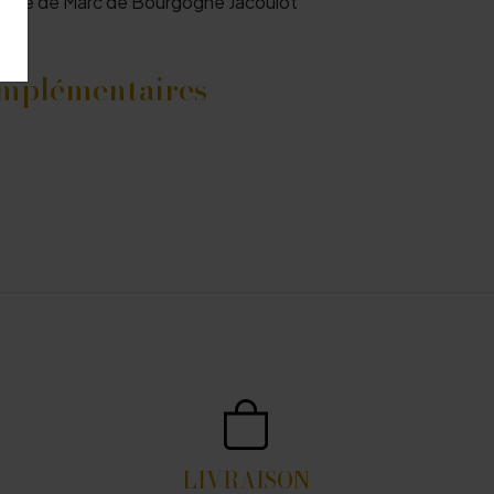
 verre de Marc de Bourgogne Jacoulot
omplémentaires
LIVRAISON