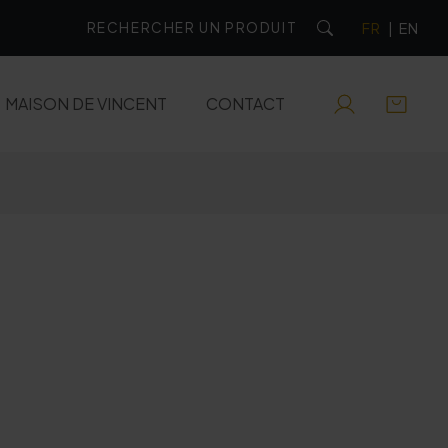
FR
|
EN
MAISON DE VINCENT
CONTACT
RHUMS
EAUX-DE-VIE
APÉRITIFS
e