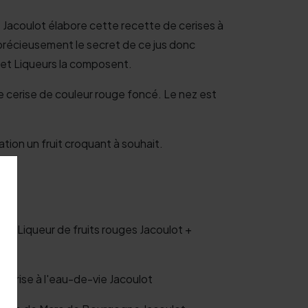
ue Jacoulot élabore cette recette de cerises à
précieusement le secret de ce jus donc
 et Liqueurs la composent.
ne cerise de couleur rouge foncé. Le nez est
tion un fruit croquant à souhait.
ie + Liqueur de fruits rouges Jacoulot +
/cerise à l'eau-de-vie Jacoulot