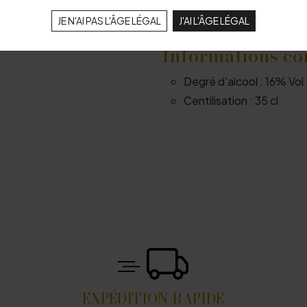
Digestif : nature ou dans un
JE N'AI PAS L'ÂGE LÉGAL
J'AI L'ÂGE LÉGAL
Informations c
Degré d'alcool :
16% Vol
Centilisation :
35 cl
EXPÉDITION RAPIDE