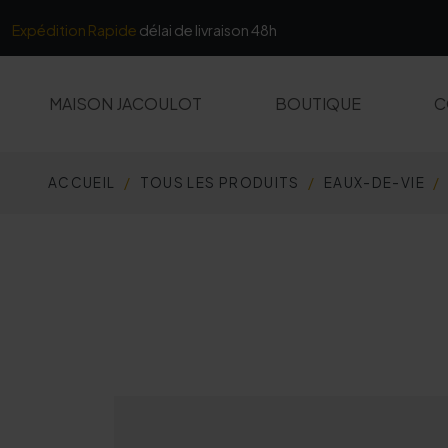
Panneau de gestion des cookies
Expédition Rapide
délai de livraison 48h
MAISON JACOULOT
BOUTIQUE
C
ACCUEIL
TOUS LES PRODUITS
EAUX-DE-VIE
TOUS LES PRODUITS
MARCS ET FINES