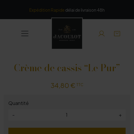
Panneau de gestion des cookies
Expédition Rapide
délai de livraison 48h
Crème de cassis “Le Pur”
34,80 €
TTC
Quantité
-
+