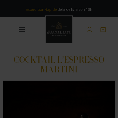
Panneau de gestion des cookies
Expédition Rapide
délai de livraison 48h
COCKTAIL L’ESPRESSO
MARTINI